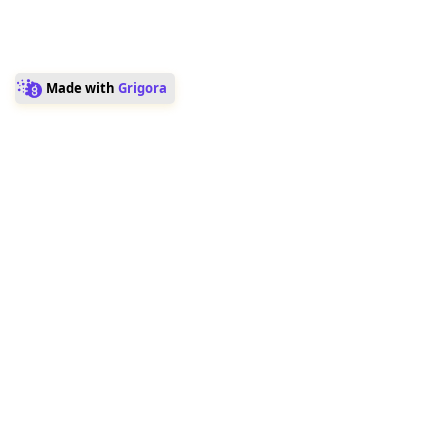
SCROLL DOWN
Made with
Grigora
BIOGRAPHY &
Lorem ipsum dolor sit amet,
ACHIEVEMENTS
consectetur adipiscing elit.
A
Mauris eget nisi quis orci
consequat laoreet quis ac
celebrate
ipsum. Morbi eget tortor
varius, bibendum neque nec,
d figure
varius est. Morbi fermentum
turpis vitae urna cursus, a
in
consequat metus finibus.
Ut in dignissim orci. Morbi